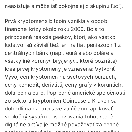
neexistuje a môže ísť pokojne aj o skupinu ľudí).
Prvá kryptomena bitcoin vznikla v období
finančnej krízy okolo roku 2009. Bola to
prirodzená reakcia geekov, ktorí, ako všetko
ľudstvo, sú závislí tiež len na fiat peniazoch 1 z
centrálnych bánk (napr. eurá alebo doláre a
všetky iné koruny/libry/jeny/… ktoré poznáte).
Idea prvej kryptomeny je vznešená: Vytvoriť
Vývoj cen kryptoměn na světových burzách,
ceny komodit, derivátů, ceny grafy v korunách,
dolarech a euro. Popredné americké spoločnosti
zo sektora kryptomien Coinbase a Kraken sa
dohodli na partnerstve za účelom aplikovať
spoločný systém posudzovania toho, ktoré
digitálne aktíva je možné považovať za cenné