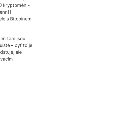
00 kryptoměn -
enní i
le s Bitcoinem
oveň tam jsou
sté – byť to je
istuje, ale
ovacím