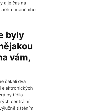
 a je čas na
asného finančního
e byly
 nějakou
vna vám,
a
me čakali dva
i elektronických
rá by řídila
erých centrální
výlučně tištěním