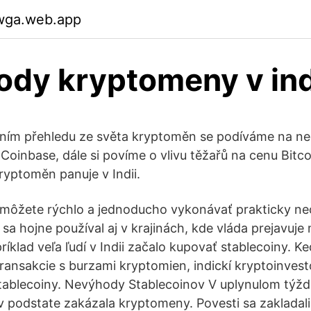
bwga.web.app
dy kryptomeny v ind
ním přehledu ze světa kryptoměn se podíváme na ne
Coinbase, dále si povíme o vlivu těžařů na cenu Bitco
ryptoměn panuje v Indii.
 môžete rýchlo a jednoducho vykonávať prakticky 
sa hojne používal aj v krajinách, kde vláda prejavuje
íklad veľa ľudí v Indii začalo kupovať stablecoiny. K
ransakcie s burzami kryptomien, indickí kryptoinvest
tablecoiny. Nevýhody Stablecoinov V uplynulom týždni 
 v podstate zakázala kryptomeny. Povesti sa zakladali