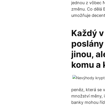
jednou z vôbec 
změnu. Co dělá B
umožňuje decent
Každý v 
poslány 
jinou, a
komu a 
peněz, která se v
množství měny, in
banky mohou řídi