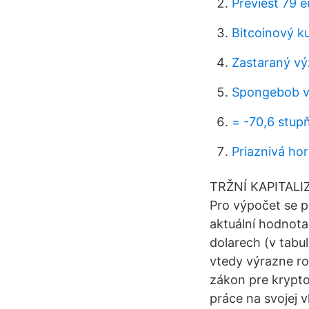
Previesť 79 e
Bitcoinový k
Zastaraný vý
Spongebob vy
= -70,6 stup
Priaznivá ho
TRŽNÍ KAPITALIZ
Pro výpočet se p
aktuální hodnota
dolarech (v tabul
vtedy výrazne ro
zákon pre krypt
práce na svojej 