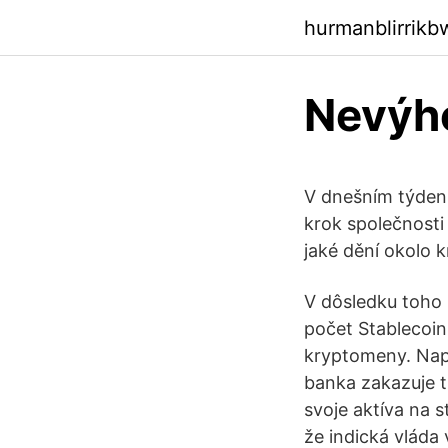
hurmanblirrik
Nevýho
V dnešním týden
krok společnosti 
jaké dění okolo k
V dôsledku toho
počet Stablecoin 
kryptomeny. Napr
banka zakazuje t
svoje aktíva na s
že indická vláda