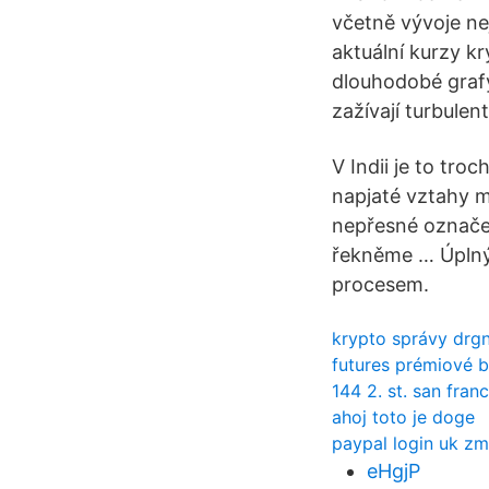
včetně vývoje nej
aktuální kurzy kr
dlouhodobé grafy
zažívají turbulen
V Indii je to tro
napjaté vztahy m
nepřesné označen
řekněme … Úplný 
procesem.
krypto správy drg
futures prémiové b
144 2. st. san fran
ahoj toto je doge
paypal login uk zm
eHgjP