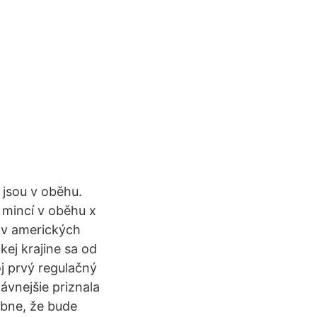
jsou v oběhu.
 mincí v oběhu x
 v amerických
kej krajine sa od
oj prvý regulačný
vnejšie priznala
obne, že bude