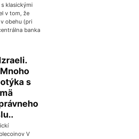
s klasickými
el v tom, že
v obehu (pri
centrálna banka
zraeli.
. Mnoho
potýka s
jmä
 právneho
lu..
ickí
ablecoinov V