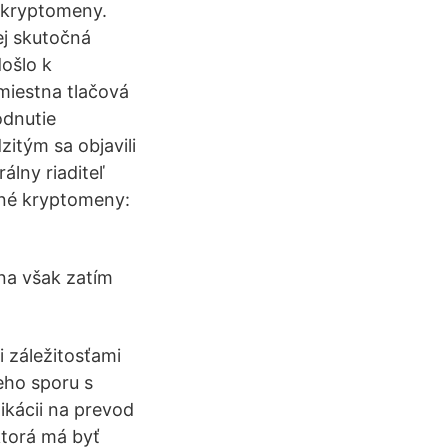
a kryptomeny.
rej skutočná
ošlo k
miestna tlačová
odnutie
itým sa objavili
álny riaditeľ
 iné kryptomeny:
na však zatím
i záležitosťami
eho sporu s
ikácii na prevod
ktorá má byť