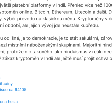
větší platební platformy v Indii. Přehled více než 10
yptoměn online. Bitcoin, Ethereum, Litecoin a další. D
, výběr převodu na klasickou měnu. Kryptoměny v če
tní období, ale jejich vývoj jde neustále kupředu.
chu odlišné, je to demokracie, je to stát sekulární, zár
ezi místními náboženskými skupinami. Majoritní hindui
í, protože nic takového jako hinduismus v reálu neex
zákaz kryptoměn v Indii ale ještě musí projít schval
n
itcoiny
cisco ca 94105
ena hesla