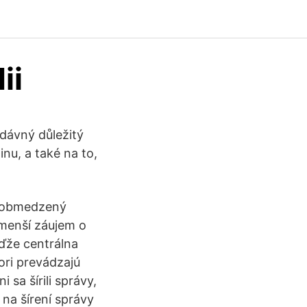
ii
dávný důležitý
inu, a také na to,
neobmedzený
 menší záujem o
eďže centrálna
ori prevádzajú
sa šírili správy,
 na šírení správy