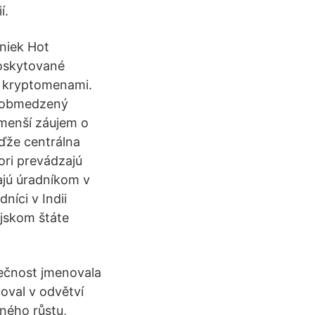
í.
niek Hot
poskytované
s kryptomenami.
neobmedzený
 menší záujem o
eďže centrálna
ori prevádzajú
ajú úradníkom v
níci v Indii
ijskom štáte
lečnost jmenovala
oval v odvětví
mného růstu,