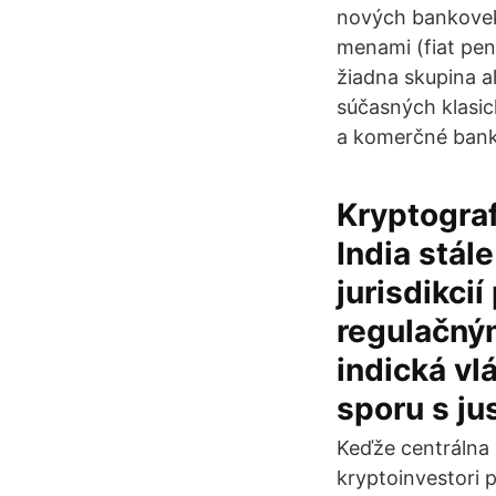
nových bankovek
menami (fiat pen
žiadna skupina 
súčasných klasi
a komerčné bank
Kryptografi
India stál
jurisdikci
regulačný
indická vl
sporu s ju
Keďže centrálna 
kryptoinvestori 