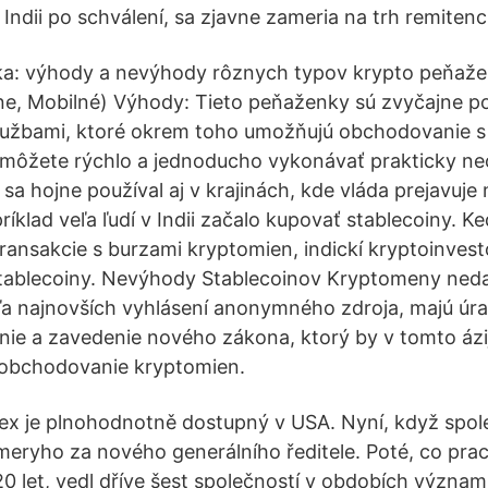
Indii po schválení, sa zjavne zameria na trh remitenci
ka: výhody a nevýhody rôznych typov krypto peňaže
ne, Mobilné) Výhody: Tieto peňaženky sú zvyčajne 
službami, ktoré okrem toho umožňujú obchodovanie 
 môžete rýchlo a jednoducho vykonávať prakticky 
sa hojne používal aj v krajinách, kde vláda prejavuje
íklad veľa ľudí v Indii začalo kupovať stablecoiny. K
ransakcie s burzami kryptomien, indickí kryptoinvest
stablecoiny. Nevýhody Stablecoinov Kryptomeny ned
dľa najnovších vyhlásení anonymného zdroja, majú úrad
nie a zavedenie nového zákona, ktorý by v tomto áz
 obchodovanie kryptomien.
ex je plnohodnotně dostupný v USA. Nyní, když spo
ryho za nového generálního ředitele. Poté, co prac
 20 let, vedl dříve šest společností v obdobích význa