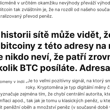
Nicméně v určitém okamžiku nevýhody převáží výhody
itcoin tak zvláštním je, že na rozdíl od našeho souč
ralizovaný převod peněz.
historii sítě může vidět, ž
bitcoiny z této adresy na
le nikdo neví, že patří zro
kolik BTC posíláte. Adres
„Je to veľmi pozitívny signál, na ktorý s
roky. Kryptoměna je typ digitální měny č
yznačuje zejména tím, že chybí centrální autorita, kte
flaci apod., tak jak je tomu u klasických peněz, u kt
t peněžní oběh a množství peněz (v současné době 