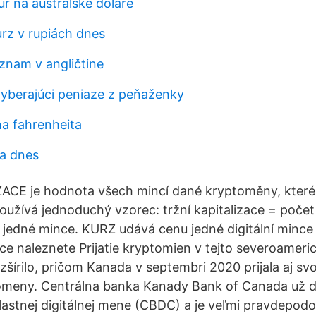
ur na austrálske doláre
urz v rupiách dnes
znam v angličtine
berajúci peniaze z peňaženky
ňa fahrenheita
ra dnes
ACE je hodnota všech mincí dané kryptoměny, které 
oužívá jednoduchý vzorec: tržní kapitalizace = počet
 jedné mince. KURZ udává cenu jedné digitální mince
ce naleznete Prijatie kryptomien v tejto severoameric
zšírilo, pričom Kanada v septembri 2020 prijala aj sv
omeny. Centrálna banka Kanady Bank of Canada už dá
vlastnej digitálnej mene (CBDC) a je veľmi pravdepod