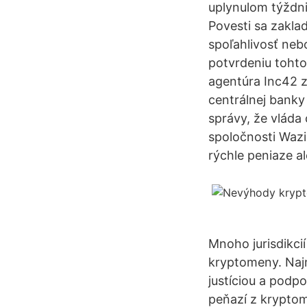
uplynulom týždni 
Povesti sa zaklad
spoľahlivosť neb
potvrdeniu tohto
agentúra Inc42 z
centrálnej banky
správy, že vláda
spoločnosti Wazi
rýchle peniaze a
Mnoho jurisdikci
kryptomeny. Najm
justíciou a podp
peňazí z kryptom