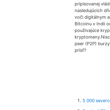
pripisovanej vlád
nasledujúcich dň
voči digitálnym 
Bitcoinu v Indii 
použivajúce kryp
kryptomeny.Nischa
peer (P2P) burzy
prísť?
5 000 severo