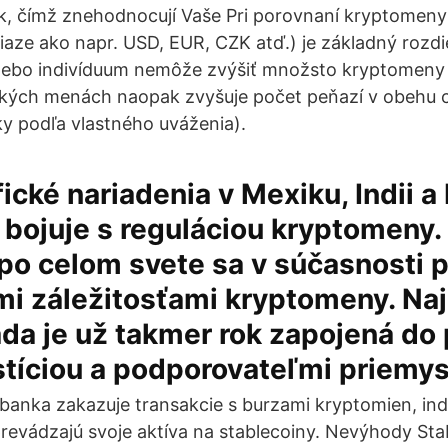
, čímž znehodnocují Vaše Pri porovnaní kryptomeny 
iaze ako napr. USD, EUR, CZK atď.) je základný rozdi
alebo indivíduum nemôže zvýšiť množsto kryptomeny 
ckých menách naopak zvyšuje počet peňazí v obehu 
y podľa vlastného uváženia).
cké nariadenia v Mexiku, Indii a I
e bojuje s reguláciou kryptomeny
í po celom svete sa v súčasnosti 
mi záležitosťami kryptomeny. Na
áda je už takmer rok zapojená do
stíciou a podporovateľmi priemys
banka zakazuje transakcie s burzami kryptomien, ind
prevádzajú svoje aktíva na stablecoiny. Nevýhody St