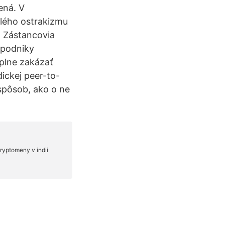
ená. V
elého ostrakizmu
a Zástancovia
ť podniky
úplne zakázať
dickej peer-to-
 spôsob, ako o ne