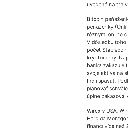
uvedená na trh v 
Bitcoin peňažen
peňaženky (Onli
rôznymi online 
V dôsledku toho
počet Stablecoin 
kryptomeny. Napr
banka zakazuje t
svoje aktíva na 
Indii spávať. Po
plánovať schvále
úplne zakazoval
Wirex v USA. Wir
Harolda Montgome
financí více než