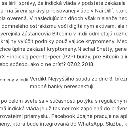
sa šírili správy, že indická vláda v podstate zakázal
ali na šírení správy pripisovanej vláde v Naí Dillí, kto
ola overená. V nasledujúcich dňoch však nielenže ned
 domnelého ostrakizmu voči digitálnym aktívam, ale 
verejnila Zástancovia Bitcoinu v Indii odmietajú rozh
 krajiny vylúčiť podniky použivajúce kryptomeny. Medz
 chce úplne zakázať kryptomeny.Nischal Shetty, gener
rX - indickej peer-to-peer (P2P) burzy, pre Bitcoin a
lebo spôsob, ako o ne prísť? 07.02.2018.
Verdikt Nejvyššího soudu ze dne 3. břez
mnohé banky nerespektují.
í po celom svete sa v súčasnosti potýka s regulačným
ä indická vláda je už takmer rok zapojená do právn
orovateľmi priemyslu.. Facebook údajne pracuje na apl
eny, ktorá bude integrovaná do WhatsApp. Služba, 