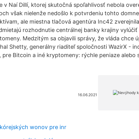
e v Naí Dillí, ktorej skutočná spoľahlivosť nebola over
och však nielenže nedošlo k potvrdeniu tohto domn
aktívam, ale miestna tlačová agentúra Inc42 zverejnil
odmietajú rozhodnutie centrálnej banky krajiny vylúči
tomeny. Medzitým sa objavili správy, že vláda chce 
l Shetty, generálny riaditeľ spoločnosti WazirX - in
, pre Bitcoin a iné kryptomeny: rýchle peniaze alebo
16.06.2021
kórejských wonov pre inr